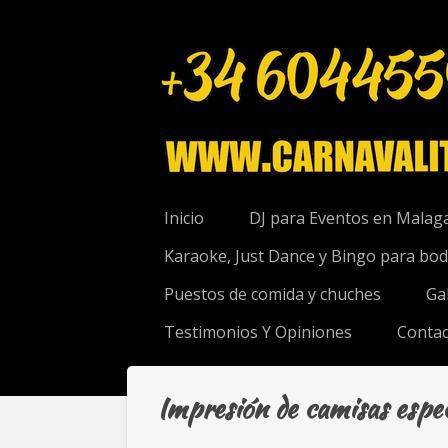
Ir
al
contenido
principal
Inicio
DJ para Eventos en Malag
Karaoke, Just Dance y Bingo para bo
Puestos de comida y chuches
Ga
Testimonios Y Opiniones
Contac
Impresión de camisas espec